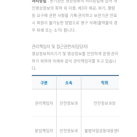
처리방법
: 본기관은 영상정보의 처리방법에 있어 개
인영상정보의 목적 외 이용, 제3자 제공, 파기, 열람
등 요구에 관한 사항을 기록·관리하고 보관기관 만료
시 복원이 불가능한 방법으로 영구 삭제(출력물의 경
우 파쇄 또는 소각) 합니다.
관리책임자 및 접근권한자(담당자)
영상정보처리기기 및 영상정보를 안전하게 운영·관리
하기 위하여 아래와 같이 관리책임자를 두고 있습니
다.
구분
소속
직위
성
관리책임자
안전정보과
안전정보과장
최
분임책임자
안전정보과
불법어업공동대응센터장
정