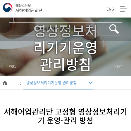
ENG
해
영상정보처
양
수
리기기운영
산
관리방침
부
PREV
NEXT
서
해
영상정보처리기기운영 관리방침
메
인
어
페
이
업
지
서해어업관리단 고정형 영상정보처리기
관
기 운영·관리 방침
리