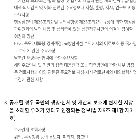
국가간의 회의·회담·협의·협정 및 협약의 체결에 관한 계획·전략수립·협상
대책·의제검토 및 이와 관련된 주요정보나 지침, 훈령, 지시, 연구보고 등
주요사항
행정심판법 제26조의2 및 동법시행령 제23조의2의 규정에 의한 행정심
판위원회의 발언 내용 및 심리중에 있는 심판청구사건의 의결에 참여할
위원의 명단
EEZ, 독도, 대륙붕 경계책정, 북방한계선 수역에서의 어로보호 등 국가영
토 수호에 관한 주요사항
남북간 해양수산협력에 관한 주요사항
해외주요인사 및 기관의 접촉·대응전략 또는 협력방안에 관한 내부 방침
등 검토사항과 이와 관련된 주요정보·지침·지시·검토단계의 대외협력사업
추진에 관한 사항
공개될 경우 국민의 생명·신체 및 재산의 보호에 현저한 지장
을 초래할 우려가 있다고 인정되는 정보(법 제9조 제1항 제3
호)
수사관계 조회사항
위법, 부정행위 등의 통보자, 피의자, 참고인