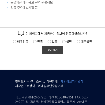
공유재산 매각공고 전의 관련정보
각종 주요개발계획 등
이 페이지에서 제공하는 정보에 만족하셨습니까?
매우만족
만족
보통
불만
매우불만
평가하기
찾아오시는 길
조직 및 직원안내
개인정보처리방침
저작권보호정책
이메일무단수집거부
TEL. 주간 061-240-7911 야간 061-240-7951 FAX. 061-
240-7918 (58625) 전남광주통합특별시 목포시 고하대로