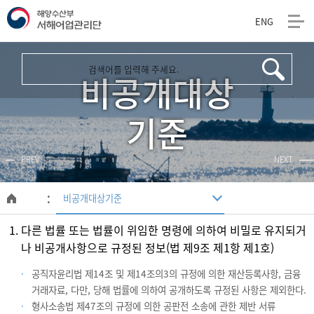
ENG
해
양
비공개대상
수
산
기준
부
PREV
NEXT
서
해
비공개대상기준
메
인
어
다른 법률 또는 법률이 위임한 명령에 의하여 비밀로 유지되거
페
이
나 비공개사항으로 규정된 정보(법 제9조 제1항 제1호)
업
지
관
공직자윤리법 제14조 및 제14조의3의 규정에 의한 재산등록사항, 금융
거래자료, 다만, 당해 법률에 의하여 공개하도록 규정된 사항은 제외한다.
리
형사소송법 제47조의 규정에 의한 공판전 소송에 관한 제반 서류