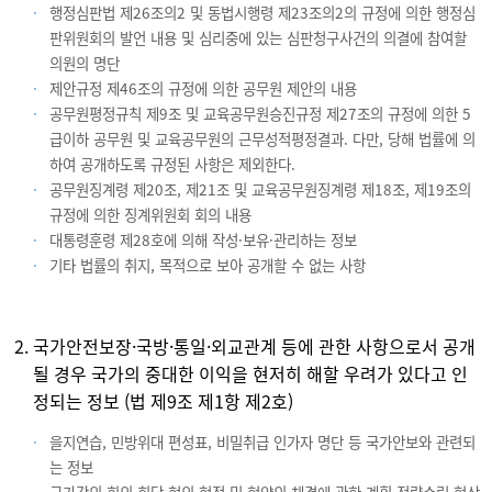
행정심판법 제26조의2 및 동법시행령 제23조의2의 규정에 의한 행정심
단
판위원회의 발언 내용 및 심리중에 있는 심판청구사건의 의결에 참여할
의원의 명단
제안규정 제46조의 규정에 의한 공무원 제안의 내용
공무원평정규칙 제9조 및 교육공무원승진규정 제27조의 규정에 의한 5
급이하 공무원 및 교육공무원의 근무성적평정결과. 다만, 당해 법률에 의
하여 공개하도록 규정된 사항은 제외한다.
공무원징계령 제20조, 제21조 및 교육공무원징계령 제18조, 제19조의
규정에 의한 징계위원회 회의 내용
대통령훈령 제28호에 의해 작성·보유·관리하는 정보
기타 법률의 취지, 목적으로 보아 공개할 수 없는 사항
국가안전보장·국방·통일·외교관계 등에 관한 사항으로서 공개
될 경우 국가의 중대한 이익을 현저히 해할 우려가 있다고 인
정되는 정보 (법 제9조 제1항 제2호)
을지연습, 민방위대 편성표, 비밀취급 인가자 명단 등 국가안보와 관련되
는 정보