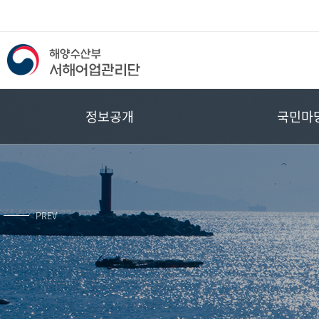
해
양
정보공개
국민마
수
산
부
PREV
서
해
어