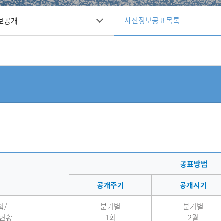
사전정보공표목록
보공개
공표방법
공개주기
공개시기
획/
분기별
분기별
현황
1회
2월