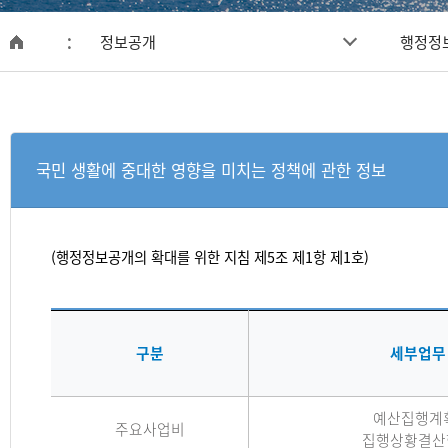
업
정보공개
행정정
메
관
인
페
리
이
지
단
국민 생활에 중대한 영향을 미치는 정책에 관한 정보
(행정정보공개의 확대를 위한 지침 제5조 제1항 제1호)
구분
세부업무
예산집행계
주요사업비
집행상황결산