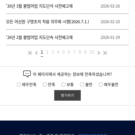
정
'26년 3월 불법어업 지도단석 사전예고제
2026-02-26
보
를
제
모든 어선원 구명조끼 착용 의무화 시행(2026.7.1.)
2026-02-20
공
합
니
'26년 2월 불법어업 지도단속 사전예고제
2026-01-29
다.
1
2
3
4
5
6
7
8
9
10
이 페이지에서 제공하는 정보에 만족하셨습니까?
매우만족
만족
보통
불만
매우불만
평가하기