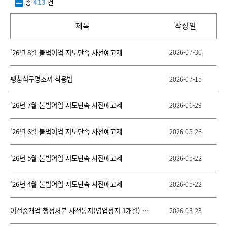
총
413
건
단
제목
작성일
공
'26년 8월 불법어업 지도단속 사전예고제
2026-07-30
지
사
항
팽창식구명조끼 착용법
2026-07-15
의
번
'26년 7월 불법어업 지도단속 사전예고제
2026-06-29
호,
제
목,
'26년 6월 불법어업 지도단속 사전예고제
2026-05-26
첨
부
파
'26년 5월 불법어업 지도단속 사전예고제
2026-05-22
일,
작
성
'26년 4월 불법어업 지도단속 사전예고제
2026-05-22
일,
조
어선중개업 행정처분 사전통지(영업정지 1개월) 공시송달
2026-03-23
회
수