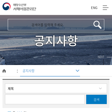
ENG
해
양
수
공지사항
산
부
NEXT
서
해
공지사항
메
인
어
페
이
업
지
관
리