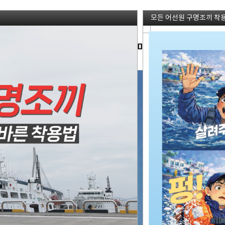
모든 어선원 구명조끼 착용 의
개
국민마당
알림마당
소개마