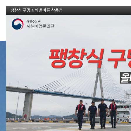
팽창식 구명조끼 올바른 착용법
정보공