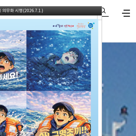
무화 시행(2026.7.1.)
ENG
당
서해어업조정위원회