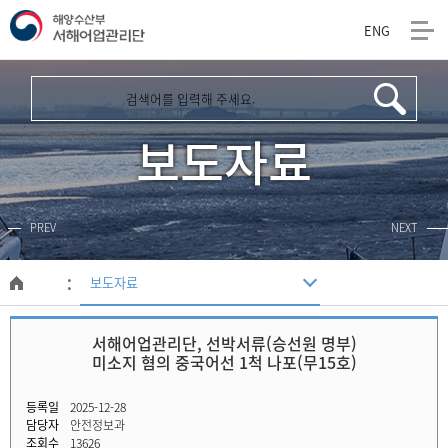
ENG
해
양
수
보도자료
산
부
PREV
NEXT
서
해
보도자료
메
인
어
페
서해어업관리단, 선박서류(승선원 명부)
이
업
미소지 혐의 중국어선 1척 나포(무15호)
지
관
등록일
2025-12-28
담당자
안전정보과
리
조회수
13626