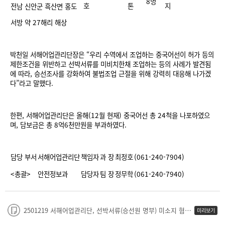
8명
호
톤
지
전남 신안군 흑산면 홍도
서방 약 27해리 해상
박천일 서해어업관리단장은 “우리 수역에서 조업하는 중국어선이 허가 등의
제한조건을 위반하고 선박서류를 미비치한채 조업하는 등의 사례가 발견됨
에 따라, 승선조사를 강화하여 불법조업 근절을 위해 강력히 대응해 나가겠
다”라고 말했다.
한편, 서해어업관리단은 올해(12월 현재) 중국어선 총 24척을 나포하였으
며, 담보금은 총 8억6천만원을 부과하였다.
담당 부서
서해어업관리단
책임자
과 장
최정호
(061-240-7904)
<총괄>
안전정보과
담당자
팀 장
정무학
(061-240-7940)
첨부파일
2501219 서해어업관리단, 선박서류(승선원 명부) 미소지 혐의 중국어선 1척 나포(무15호).hwpx
미리보기