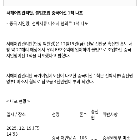
단
서해어업관리단
,
불법조업 중국어선
1
척 나포
- 중국 저인망, 선박서류 미소지 혐의로 1척 나포
서해어업관리단(단장 박천일)은 12월19일(금) 전남 신안군 흑산면 홍도 서
방 약 27해리 해상에서 우리 EEZ수역에 입어하여 불법으로 조업하던 중국
저인망어선 1척을 나포했다고 밝혔다.
서해어업관리단 국가어업지도선이 나포한 중국어선 1척은 선박서류(승선원
명부) 미소지 혐의로 담보금 4천만원이 부과 되었다.
< 나포 현황 >
승선
일시 / 장소
선명
톤수
위반사항
원
2025. 12. 19.(금)
14:53
중국 저인망 A
106
승무원명부 미소