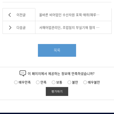
게
이전글
올바른 비어업인 수산자원 포획·채취(해루질) 공익광고
시
물
다음글
서해어업관리단, 조업일지 부실기재 혐의 중국어선 2척 나포(무2호)
의
이
전
글
및
목록
다
음
글
정
보
이 페이지에서 제공하는 정보에 만족하셨습니까?
입
니
매우만족
만족
보통
불만
매우불만
다.
평가하기